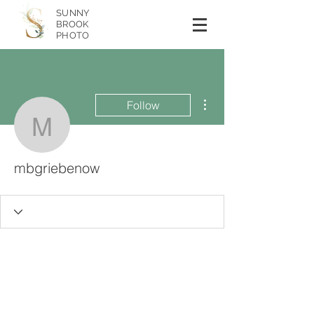
SUNNY
BROOK
PHOTO
More actions
Follow
mbgriebenow
mbgriebenow